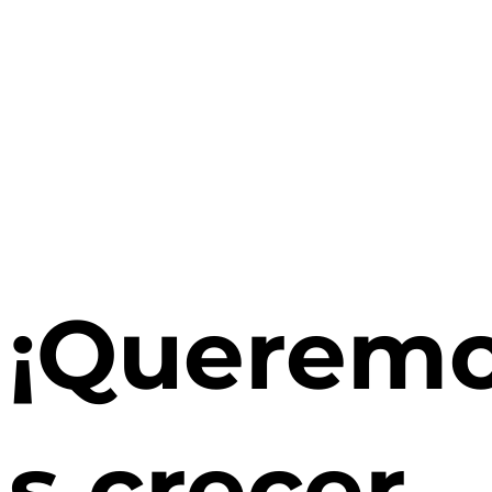
¡Querem
s crecer